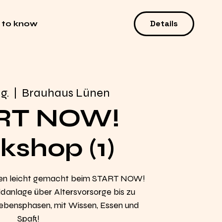
Details
 to know
g.
  |  
Brauhaus Lünen
RT NOW!
shop (1)
en leicht gemacht beim START NOW!
anlage über Altersvorsorge bis zu
 Lebensphasen, mit Wissen, Essen und
Spaß!