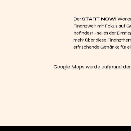
Der 
START NOW!
 Worksh
Finanzwelt, mit Fokus auf G
befindest – sei es der Einsti
mehr über diese Finanztheme
erfrischende Getränke für 
Google Maps wurde aufgrund der A