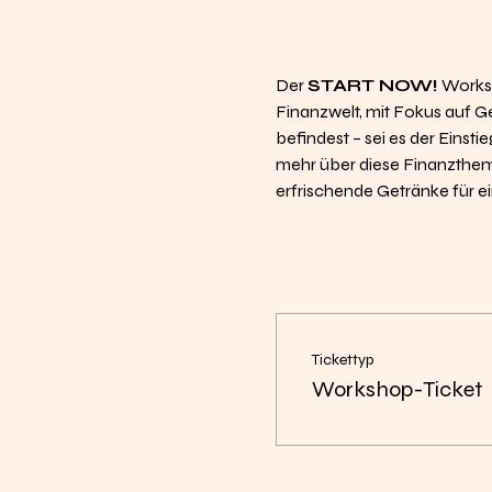
Der 
START NOW!
 Worksh
Finanzwelt, mit Fokus auf G
befindest – sei es der Einsti
mehr über diese Finanztheme
erfrischende Getränke für 
Tickettyp
Workshop-Ticket